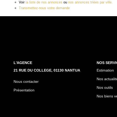
Voir
la liste de nos annonces
ou
nos annonces triées par ville.
Transmettez-nous votre demande
L'AGENCE
NOS SERVI
21 RUE DU COLLEGE, 01130 NANTUA
Estimation
Nos actualit
Nous contacter
Nos outils
Présentation
Nos biens v