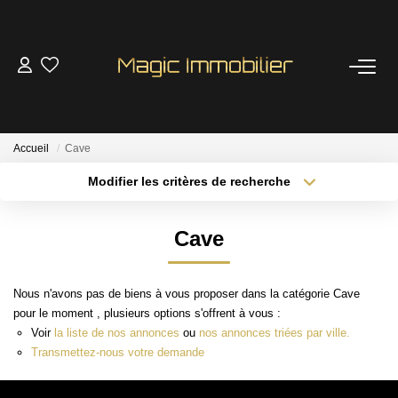
VENTES
LOCATIONS
Accueil
Cave
Modifier les critères de recherche
LOCATIONS TOURISTIQUES
Localisation
Type de transaction
Surface min
Cave
Type de bien
ESTIMATION
Plus de critères
Budget max
Nous n'avons pas de biens à vous proposer dans la catégorie Cave
GESTION
Créer une alerte
pour le moment , plusieurs options s'offrent à vous :
Voir
la liste de nos annonces
ou
nos annonces triées par ville.
Nos Services
Transmettez-nous votre demande
Extranet