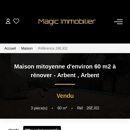
VENTES
LOCATIONS
Accueil
Maison
Référence 26EJ02
LOCATIONS TOURISTIQUES
Maison mitoyenne d'environ 60 m2 à
rénover - Arbent
,
Arbent
ESTIMATION
Vendu
GESTION
3
pièce(s)
•
60
m²
•
Réf : 26EJ02
Nos Services
Extranet