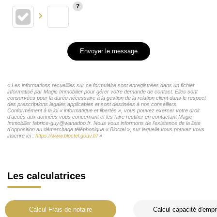
Envoyer le message
« Les informations recueillies sur ce formulaire sont enregistrées dans un fichier
informatisé par Magic Immobilier pour gérer votre demande de contact. Elles sont
conservées pour la durée nécessaire à la gestion de la relation client dans le respect
des prescriptions légales applicables et sont destinées à nos conseillers
Conformément à la loi « informatique et libertés », vous pouvez exercer votre droit
d'accès aux données vous concernant et les faire rectifier en contactant Magic
Immobilier fabrice-guy@wanadoo.fr. Nous vous informons de l'existence de la liste
d'opposition au démarchage téléphonique « Bloctel », sur laquelle vous pouvez vous
inscrire ici :
https://www.bloctel.gouv.fr/
»
Les calculatrices
Calcul Frais de notaire
Calcul capacité d'empr