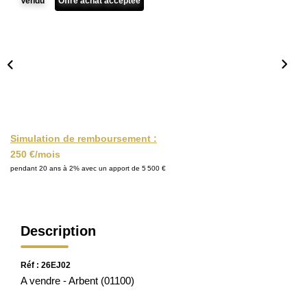
Vendu
Offre achat acceptée
NOTRE AGENCE
Nous Rejoindre
Nos Actualités
EN
Simulation de remboursement :
250 €/mois
pendant 20 ans à 2% avec un apport de 5 500 €
Description
Réf : 26EJ02
A vendre - Arbent (01100)