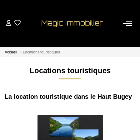
VENTES
LOCATIONS
Accueil
Locations touristiques
LOCATIONS TOURISTIQUES
Locations touristiques
ESTIMATION
La location touristique dans le Haut Bugey
GESTION
Nos Services
Extranet